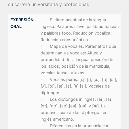
su carrera universitaria y profesional.
EXPRESIÓN
· El ritmo acentual de la lengua
ORAL
inglesa. Palabras clave, palabras función
y palabras foco. Reducción vocálica.
Reducción consonántica.
· Mapa de vocales. Parámetros que
determinan las vocales: Altura y
profundidad de la lengua, posición de
los labios, posición de la mandíbula,
vocales tensas y laxas.
· Vocales puras: [i:], [ɪ], [u:], [ʊ], [ɔ:],
[ʌ], [ɑ:], [æ], [ɛ], [ə] [ɜ:]. Vocales de
diptongos.
· Los diptongos in inglés: [eɪ], [aɪ],
[ɔɪ], [oʊ], [aʊ],[eə], [ʊə], y [ɪə]. La
pronunciación de los diptongos en
inglés americano.
· Diferencias en la pronunciación